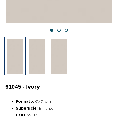
61045 - Ivory
Formato:
61x61 cm
Superficie:
Brillante
COD:
27313