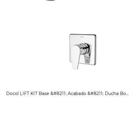
Docol LIFT KIT Base &#8211; Acabado &#8211; Ducha Bonnaducha 01014906