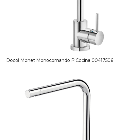
Docol Monet Monocomando P.Cocina 00417506