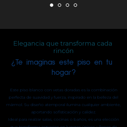
Elegancia que transforma cada 
rincón
¿Te imaginas este piso en tu 
hogar?
Este piso blanco con vetas doradas es la combinación
perfecta de suavidad y fuerza, inspirado en la belleza del
mármol. Su diseño atemporal ilumina cualquier ambiente,
aportando sofisticación y calidez.
Ideal para realzar salas, cocinas o baños, es una elección
que transforma espacios en lugares únicos y llenos de