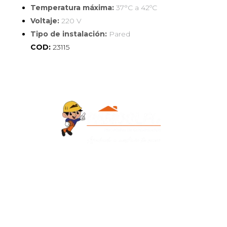
Temperatura máxima:
37°C a 42ºC
Voltaje:
220 V
Tipo de instalación:
Pared
COD:
23115
Contacto
+595 986 906700
Redes Sociales