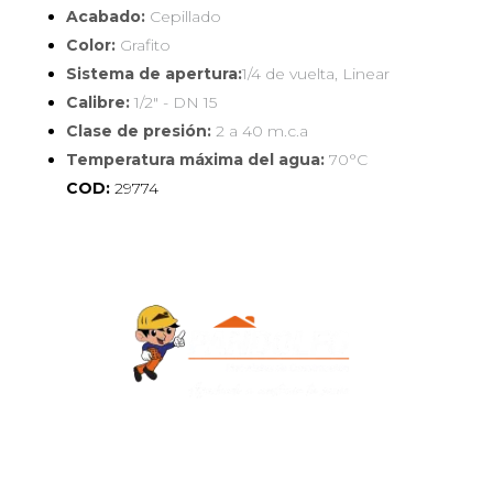
Acabado:
Cepillado
Color:
Grafito
Sistema de apertura:
1/4 de vuelta, Linear
Calibre:
1/2" - DN 15
Clase de presión:
2 a 40 m.c.a
Temperatura máxima del agua:
70°C
COD:
29774
Contacto