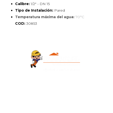
Calibre:
1/2" - DN 15
Tipo de Instalación:
Pared
Temperatura máxima del agua:
70°C
COD:
30853
Contacto
+595 986 906700
Redes Sociales