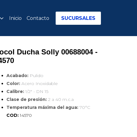
Inicio
Contacto
SUCURSALES
ocol Ducha Solly 00688004 - 
4570
Acabado:
Pulido
Color:
Acero Inoxidable
Calibre:
1/2" - DN 15
Clase de presión:
2 a 40 m.c.a
Temperatura máxima del agua:
70°C
COD:
14570