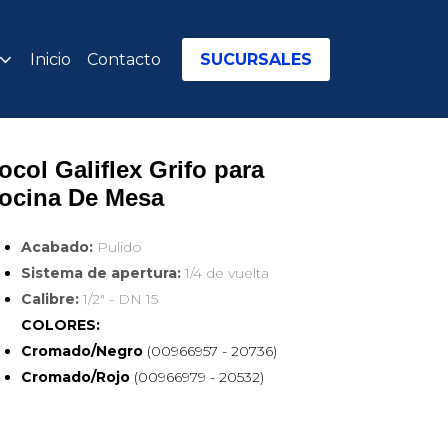
Inicio
Contacto
SUCURSALES
ocol Galiflex Grifo para 
ocina De Mesa
Acabado:
Pulido
Sistema de apertura:
1/4 de vuelta
Calibre:
1/2" - DN 15
COLORES:
Cromado/Negro
(00966957 - 20736)
Cromado/Rojo
(00966979 - 20532)