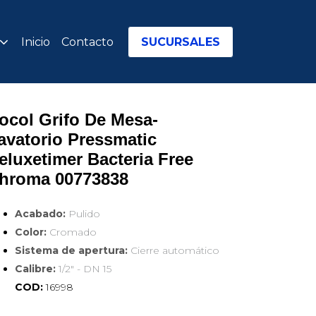
Inicio
Contacto
SUCURSALES
ocol Grifo De Mesa-
avatorio Pressmatic 
eluxetimer Bacteria Free 
hroma 00773838
Acabado:
Pulido
Color:
Cromado
Sistema de apertura:
Cierre automático
Calibre:
1/2" - DN 15
COD:
16998