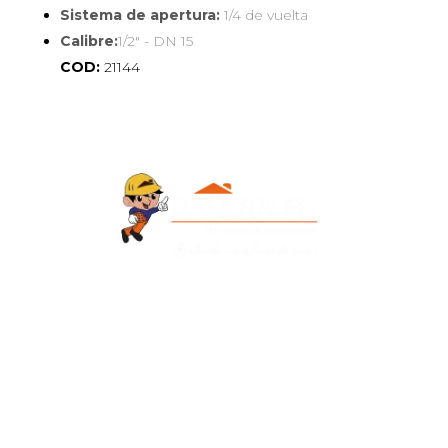
Sistema de apertura:
1/4 de vuelta
Calibre:
1/2" - DN 15
COD:
21144
Contacto
+595 986 906700
Redes Sociales