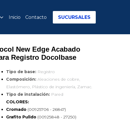
Inicio
Contacto
SUCURSALES
ocol New Edge Acabado 
ara Registro Docolbase
Tipo de base:
Registro
Composición:
Aleaciones de cobre,
Elastómero, Plástico de ingeniería, Zamac.
Tipo de instalación:
Pared
COLORES:
Cromado
(00925706 - 26847)
Grafito Pulido
(00925848 - 27250)