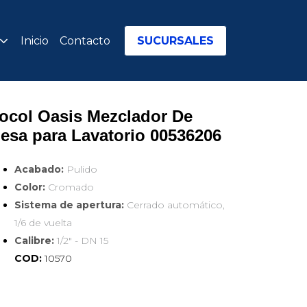
Inicio
Contacto
SUCURSALES
ocol Oasis Mezclador De 
esa para Lavatorio 00536206
Acabado:
Pulido
Color:
Cromado
Sistema de apertura:
Cerrado automático,
1/6 de vuelta
Calibre:
1/2" - DN 15
COD:
10570