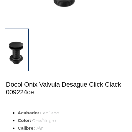
Docol Onix Valvula Desague Click Clack 
009224ce
Acabado:
Cepillado
Color:
Onix/Negro
Calibre:
7/8"