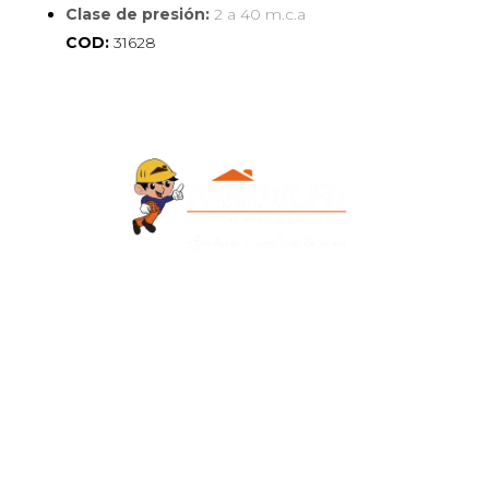
Clase de presión:
2 a 40 m.c.a
COD:
31628
Contacto
+595 986 906700
Redes Sociales
Facebook