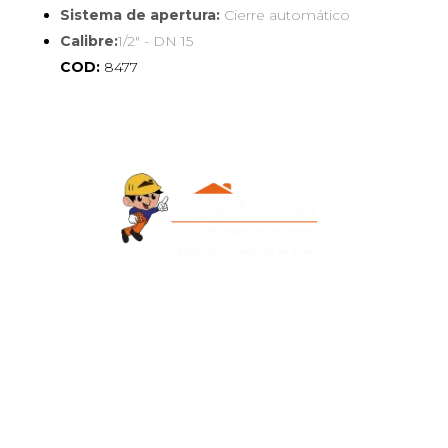
Sistema de apertura:
Cierre automático
Calibre:
1/2" - DN 15
COD:
8477
Contacto
+595 986 906700
Redes Sociales