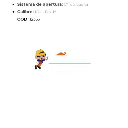
Sistema de apertura:
1/4 de vuelta
Calibre:
1/2" - DN 15
COD:
12353
Contacto
+595 986 906700
Redes Sociales