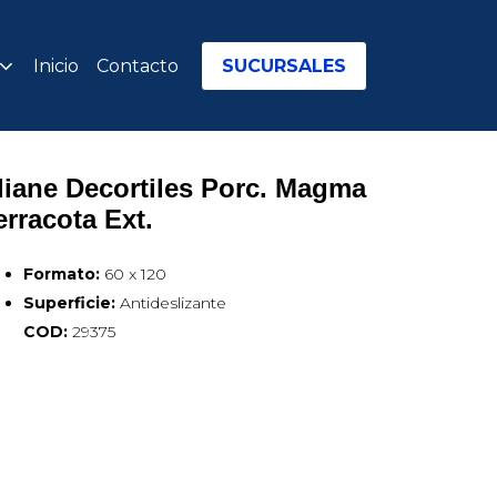
Inicio
Contacto
SUCURSALES
liane Decortiles Porc. Magma 
erracota Ext.
Formato:
60 x 120
Superficie:
Antideslizante
COD:
29375