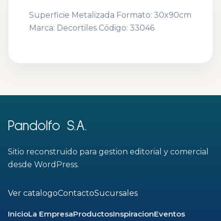
Superficie Metalizada Formato: 30x90cm
Marca: Decortiles Código: 33046
Pandolfo S.A.
Sitio reconstruido para gestion editorial y comercial
desde WordPress.
Ver catalogo
Contacto
Sucursales
Inicio
La Empresa
Productos
Inspiracion
Eventos