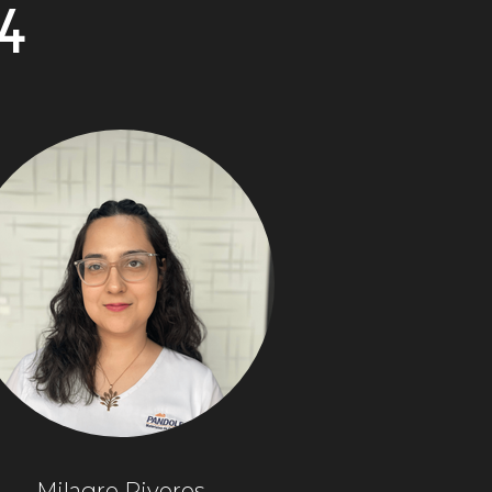
4
Milagro Riveros