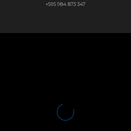
+595 984 873 347‬‬